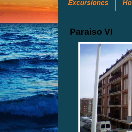
Excursiones
Ho
Paraiso VI