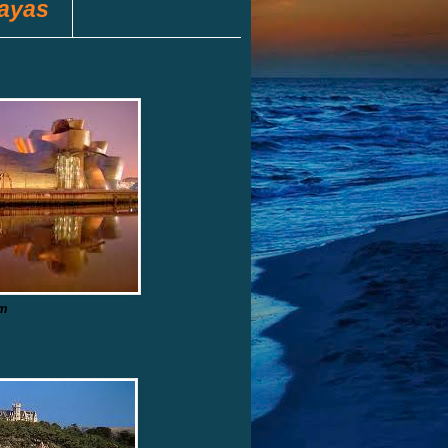
layas
m