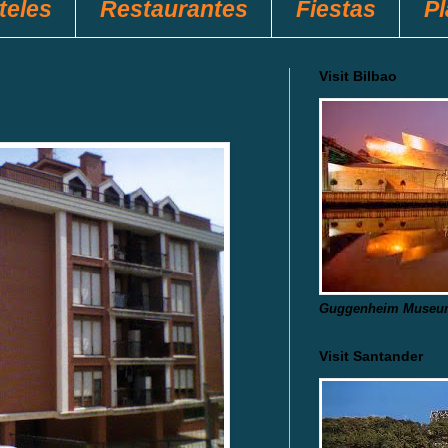
teles
Restaurantes
Fiestas
P
Visit Bilbao
Guggenheim Museu
Visit Santander