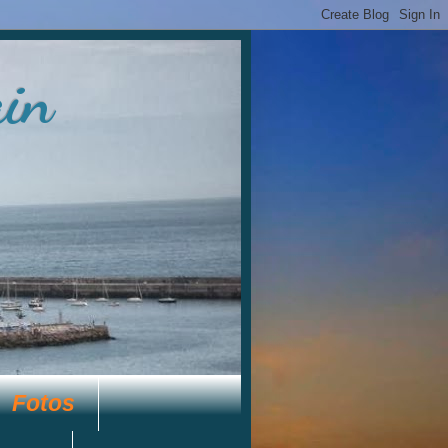
ain
Fotos