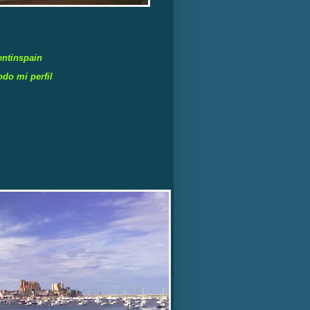
entinspain
odo mi perfil