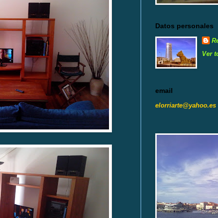
Datos personales
R
Ver t
email
elorriarte@yahoo.es